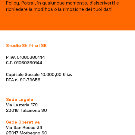
Policy
. Potrai, in qualunque momento, disiscriverti e
richiedere la modifica o la rimozione dei tuoi dati.
Studio Shift srl SB
P.IVA 01060360144
C.F. 01060360144
Capitale Sociale 10.000,00 € i.v.
REA n. SO-79658
Sede Legale
Via Latteria 179
23018 Talamona SO
Sede Operativa
Via San Rocco 34
23017 Morbegno SO