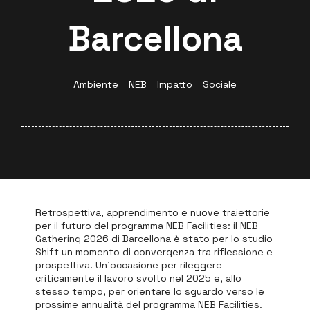
Barcellona
Ambiente
NEB
Impatto
Sociale
Retrospettiva, apprendimento e nuove traiettorie
per il futuro del programma NEB Facilities: il NEB
Gathering 2026 di Barcellona è stato per lo studio
Shift un momento di convergenza tra riflessione e
prospettiva. Un’occasione per rileggere
criticamente il lavoro svolto nel 2025 e, allo
stesso tempo, per orientare lo sguardo verso le
prossime annualità del programma NEB Facilities.