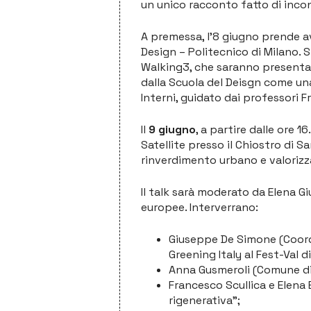
un unico racconto fatto di inc
A premessa, l’8 giugno prende av
Design – Politecnico di Milano. S
Walking3, che saranno presentate
dalla Scuola del Deisgn come una
Interni, guidato dai professori F
Il
9 giugno
, a partire dalle ore 1
Satellite presso il Chiostro di 
rinverdimento urbano e valorizzaz
Il talk sarà moderato da Elena Giu
europee. Interverrano:
Giuseppe De Simone (Coordi
Greening Italy al Fest-Val di
Anna Gusmeroli (Comune di 
Francesco Scullica e Elena E
rigenerativa”;