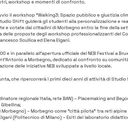
ontri, workshop e momenti di confronto.
vio il workshop “Walking3: Spazio pubblico e giustizia clim
tudio Shift guiderà gli studenti alla personalizzazione e rea
 e votate dai cittadini di Morbegno entro la fine della setti
 delle proposte degli workshop professionalizzanti del Cor
rancesco Scullica ed Elena Elgani.
6.00 e in parallelo all’apertura ufficiale del NEB Festival a Bru
Sant’Antonio a Morbegno, dedicato al confronto su comunità, 
ione delle iniziative NEB sviluppate a livello locale.
nta, che ripercorrerà i primi dieci anni di attività di Studio S
natore regionale Italia, rete BAN) – Placemaking and Beyo
 Gibellina;
Morbegno) – Morbegno come “città pilota” tra reti alpine 
lgani (Politecnico di Milano) – Esiti del laboratorio didattic