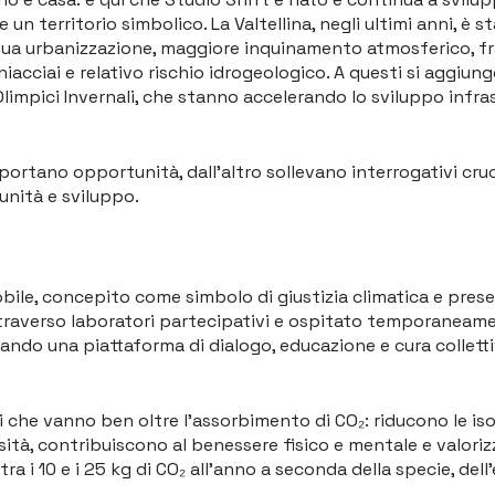
un territorio simbolico. La Valtellina, negli ultimi anni, è 
a urbanizzazione, maggiore inquinamento atmosferico, fragi
iacciai e relativo rischio idrogeologico. A questi si aggiung
Olimpici Invernali, che stanno accelerando lo sviluppo infra
rtano opportunità, dall’altro sollevano interrogativi crucia
unità e sviluppo.
ile, concepito come simbolo di giustizia climatica e presen
attraverso laboratori partecipativi e ospitato temporaneam
ntando una piattaforma di dialogo, educazione e cura collett
i che vanno ben oltre l’assorbimento di CO₂: riducono le isol
rsità, contribuiscono al benessere fisico e mentale e valoriz
a i 10 e i 25 kg di CO₂ all’anno a seconda della specie, dell’