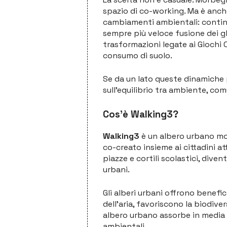
spazio di co-working. Ma è anche 
cambiamenti ambientali: continu
sempre più veloce fusione dei gh
trasformazioni legate ai Giochi 
consumo di suolo.
Se da un lato queste dinamiche po
sull’equilibrio tra ambiente, com
Cos’è Walking3?
Walking3
è un albero urbano mob
co-creato insieme ai cittadini 
piazze e cortili scolastici, dive
urbani.
Gli alberi urbani offrono benefic
dell’aria, favoriscono la biodive
albero urbano assorbe in media tr
ambientali.