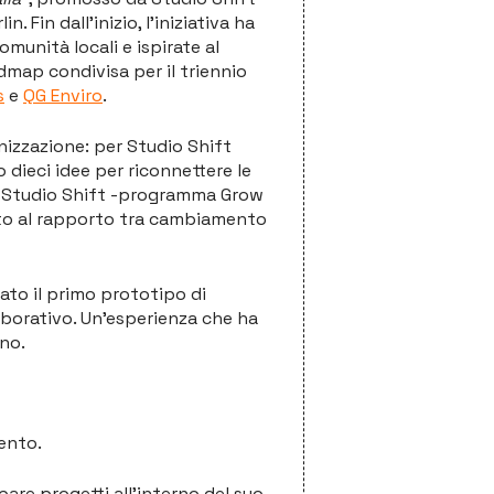
Fin dall’inizio, l’iniziativa ha
omunità locali e ispirate al
dmap condivisa per il triennio
s
e
QG Enviro
.
nizzazione: per Studio Shift
dieci idee per riconnettere le
da Studio Shift -programma Grow
ato al rapporto tra cambiamento
nato il primo prototipo di
aborativo. Un’esperienza che ha
ano.
ento.
are progetti all’interno del suo