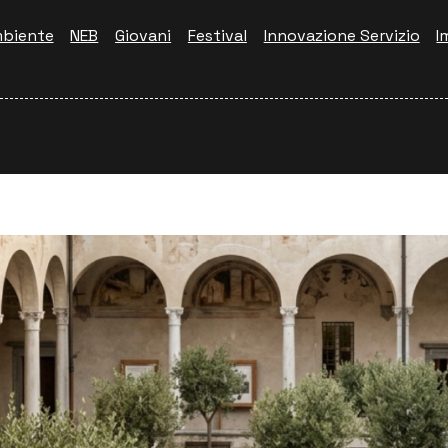
biente
NEB
Giovani
Festival
Innovazione Servizio
I