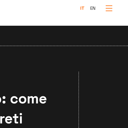
IT
EN
o: come
reti