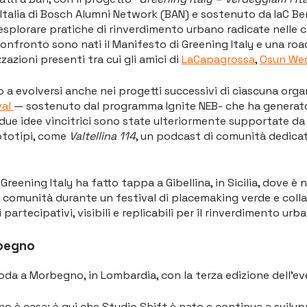
alia di Bosch Alumni Network (BAN) e sostenuto da IaC Berlin. 
r esplorare pratiche di rinverdimento urbano radicate nelle c
nfronto sono nati il Manifesto di Greening Italy e una roa
azioni presenti tra cui gli amici di
LaCapagrossa
,
Osun We
a evolversi anche nei progetti successivi di ciascuna orga
val
— sostenuto dal programma Ignite NEB- che ha generato 
, due idee vincitrici sono state ulteriormente supportate 
ototipi, come
Valtellina 114
, un podcast di comunità dedic
Greening Italy ha fatto tappa a Gibellina, in Sicilia, dove è 
lla comunità durante un festival di placemaking verde e coll
partecipativi, visibili e replicabili per il rinverdimento urb
rbegno
da a Morbegno, in Lombardia, con la terza edizione dell’ev
o è casa: è qui che Studio Shift è nato e continua a svilupp