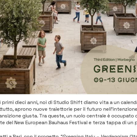
 primi dieci anni, noi di Studio Shift diamo vita a un calend
attutto, aprono nuove traiettorie per il futuro nell’intenzion
sizione giusta. Tra queste, un ruolo centrale è occupato
te del New European Bauhaus Festival e terza tappa di un 
atti a Bari, con il progetto
“Greening Italy – Verdeggiam l’Ita