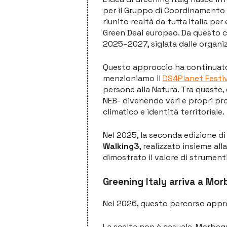
per il Gruppo di Coordinamento It
riunito realtà da tutta Italia pe
Green Deal europeo. Da questo co
2025–2027, siglata dalle organizz
Questo approccio ha continuato 
menzioniamo il
DS4Planet Festi
persone alla Natura. Tra queste
NEB- divenendo veri e propri pr
climatico e identità territoriale.
Nel 2025, la seconda edizione di 
Walking3
, realizzato insieme a
dimostrato il valore di strumenti 
Greening Italy arriva a Mo
Nel 2026, questo percorso appro
La scelta non è casuale. Morbegn